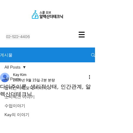
02-522-4406
게시물
All Posts
Kay Kim
All Posts
2020년 9월 15일
2분 분량
다미주이론, 생리적상태, 인간관계, 알
알렉산더테크닉 이야기
렉산더테크닉
소마틱스 이야기
수업이야기
Kay의 이야기