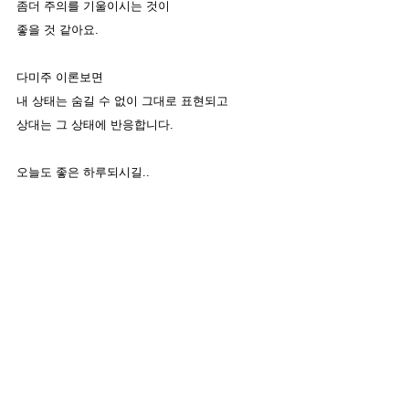
좀더 주의를 기울이시는 것이 
좋을 것 같아요. 
다미주 이론보면
내 상태는 숨길 수 없이 그대로 표현되고
상대는 그 상태에 반응합니다. 
오늘도 좋은 하루되시길.. 
#포지스
#스티븐포지스
#다미주이론
#다미주신
경이론
#알렉산더테크닉
#신경생물학
#생리적상
태
#알렉산더테크닉레슨
#뇌가소성
#소마틱스
#
인간관계
#명상
#신경생리학
#신경해부학
#진화
론
#상호작용
#트라우마
#공황발작
#호흡곤란
#
실신
#몸은기억한다
#트라우마환자
#신경지
알렉산더테크닉
소매틱스
소마틱스
다미주이론
다미주신경이론
뇌가소성
알렉산더테크닉레슨
뇌신경계
스티븐포지스
트라우마
신경지
포지스