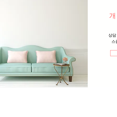
개
상담
스