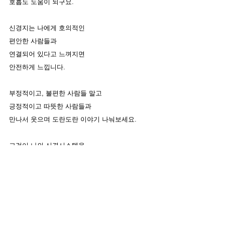
호흡도 도움이 되구요. 
신경지는 나에게 호의적인
편안한 사람들과 
연결되어 있다고 느껴지면
안전하게 느낍니다. 
부정적이고, 불편한 사람들 말고
긍정적이고 따뜻한 사람들과 
만나서 웃으며 도란도란 이야기 나눠보세요.
그것이 나의 신경시스템을 
안전함 속에서 가동시키는 
가장 좋은 방법입니다. 
#포지스
#스티븐포지스
#다미주이론
#다미주신
경이론
#알렉산더테크닉
#신경생물학
#생리적상
태
#알렉산더테크닉레슨
#뇌가소성
#소마틱스
#