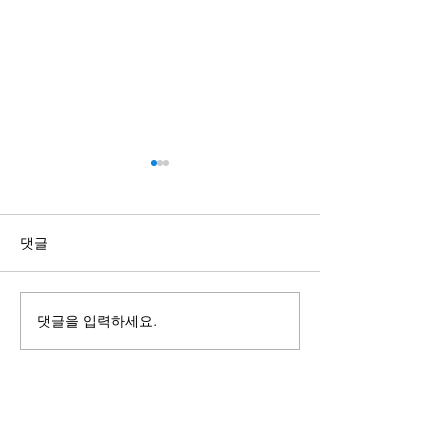
댓글
피고지다
댓글을 입력하세요.
태도와 몸짓에 
있는
Location